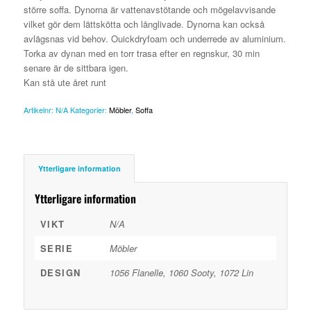
större soffa. Dynorna är vattenavstötande och mögelavvisande
vilket gör dem lättskötta och långlivade. Dynorna kan också
avlägsnas vid behov. Ouickdryfoam och underrede av aluminium.
Torka av dynan med en torr trasa efter en regnskur, 30 min
senare är de sittbara igen.
Kan stå ute året runt
Artikelnr:
N/A
Kategorier:
Möbler
,
Soffa
Ytterligare information
Ytterligare information
VIKT
N/A
SERIE
Möbler
DESIGN
1056 Flanelle, 1060 Sooty, 1072 Lin