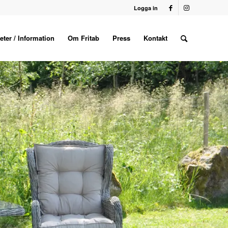
Logga in
eter / Information
Om Fritab
Press
Kontakt