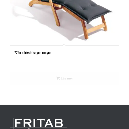
722n däckstolsdyna canyon
Läs mer