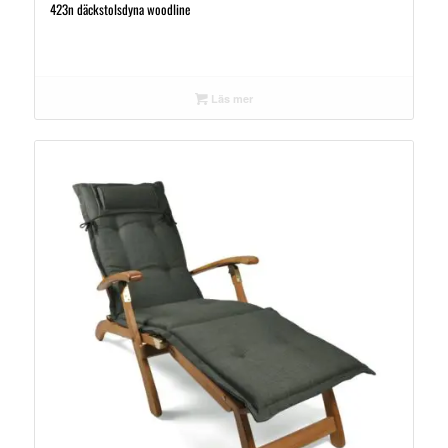
423n däckstolsdyna woodline
Läs mer